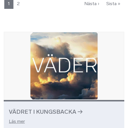
Paginering
Nästa sida
Sist
1
2
Nästa ›
Sista »
Bild
VÄDRET I KUNGSBACKA
Läs mer